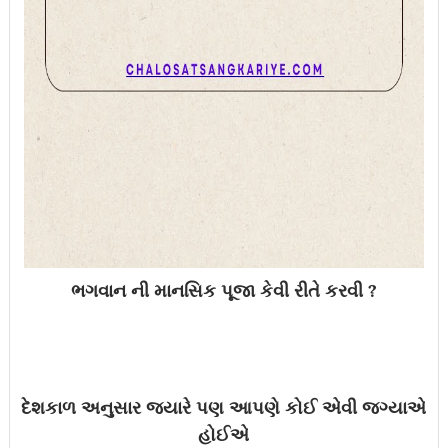
ભગવાન ની માનસિક પૂજા કેવી રીતે કરવી ?
દેશકાળ અનુસાર જ્યારે પણ આપણે કોઈ એવી જગ્યાએ
હોઈએ