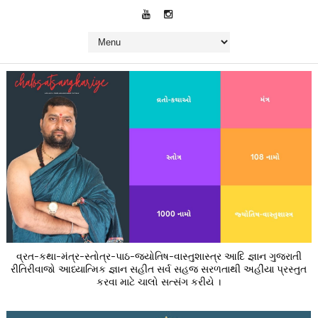
વ્રત-કથા-મંત્ર-સ્તોત્ર-પાઠ-જ્યોતિષ-વાસ્તુશાસ્ત્ર આદિ જ્ઞાન ગુજરાતી
રીતિરીવાજો આધ્યાત્મિક જ્ઞાન સહીત સર્વ સહજ સરળતાથી અહીંયા પ્રસ્તુત
કરવા માટે ચાલો સત્સંગ કરીયે ।