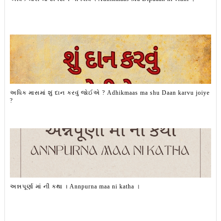
અધિક માસમાં શું દાન કરવું જોઈએ ? Adhikmaas ma shu Daan karvu joiye
?
અન્નપૂર્ણા માં ની કથા । Annpurna maa ni katha ।