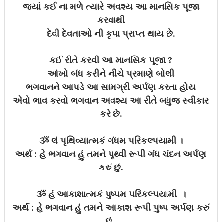
જ્યાં કઈ ના મળે ત્યારે અવશ્ય આ માનસિક પૂજા
કરવાથી
દેવી દેવતાઓ ની કૃપા પ્રાપ્ત થાય છે.
કઈ રીતે કરવી આ માનસિક પૂજા ?
આંખો બંધ કરીને નીચે પ્રમાણે બોલી
ભગવાનને આપડે આ સામગ્રી અર્પણ કરતા હોય
એવો ભાવ કરવો ભગવાન અવશ્ય આ રીતે બધુજ સ્વીકાર
કરે છે.
ૐ લં પૃથિવ્યાત્મકં ગંધમ પરિકલ્પયામી ।
અર્થ : હે ભગવાન હું તમને પૃથ્વી રૂપી ગંધ ચંદન અર્પણ
કરું છું.
ૐ હં આકાશાત્મકં પુષ્પમ પરિકલ્પયામી ।
અર્થ : હે ભગવાન હું તમને આકાશ રૂપી પુષ્પ અર્પણ કરું
છું.