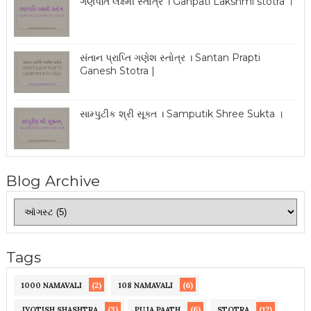
ગણપતિ લક્ષ્મી સ્તોત્ર । Ganpati Lakshmi stotra ।
સંતાન પ્રાપ્તિ ગણેશ સ્તોત્ર । Santan Prapti
Ganesh Stotra |
સામ્પુટીક શ્રી સૂક્ત । Samputik Shree Sukta ।
Blog Archive
Tags
(2)
(6)
1000 NAMAVALI
108 NAMAVALI
(3)
(6)
(12)
JYOTISH SHASHTRA
PUJA PAATH
STOTRA