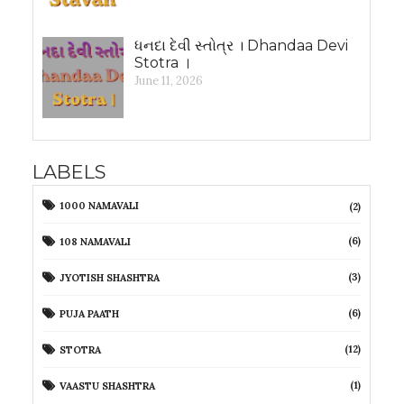
ધનદા દેવી સ્તોત્ર । Dhandaa Devi
Stotra ।
June 11, 2026
LABELS
1000 NAMAVALI
(2)
(6)
108 NAMAVALI
(3)
JYOTISH SHASHTRA
(6)
PUJA PAATH
(12)
STOTRA
(1)
VAASTU SHASHTRA