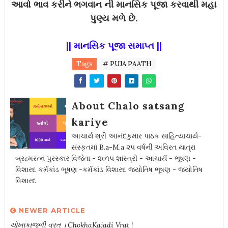
આવો ભાવ કરીને ભગવાન ની માનસિક પૂજા કરવાથી મહા
પુણ્ય મળે છે.
||
માનસિક પૂજા સમાપ્ત
||
Tags
# PUJA PAATH
About Chalo satsang
kariye
આચાર્ય શ્રી આનંદકુમાર પાઠક સાહિત્યાચાર્ય-
સંસ્કૃતમાં B.a-M.a ૨૫ વર્ષની અવિરત યાત્રા
બ્રહ્મરત્ન પુરસ્કાર વિજેતા - ૨૦૧૫ શાસ્ત્રી - આચાર્ય - ભૂષણ -
વિશારદ કર્મકાંડ ભૂષણ -કર્મકાંડ વિશારદ જ્યોતિષ ભૂષણ - જ્યોતિષ
વિશારદ
NEWER ARTICLE
ચોખાકાજળી વ્રત । ChokhaKajadi Vrat |