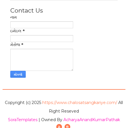
Contact Us
નામ
ઇમેઇલ
*
મેસેજ
*
Copyright (c) 2025
https://www.chalosatsangkariye.com/
All
Right Reseved
SoraTemplates
| Owned By
AcharyaAnandKumarPathak