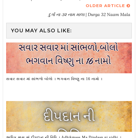
OLDER ARTICLE
દુર્ગા ના ૩૨ નામ માલા | Durga 32 Naam Mala
YOU MAY ALSO LIKE:
સવાર સવાર માં સાંભળો બોલો । ભગવાન વિષ્ણુ ના 16 નામો ।
અધિક માસ માં દીપદાન ની વિધિ । Adhikmaas Ma Dipdaan ni vidhi ।