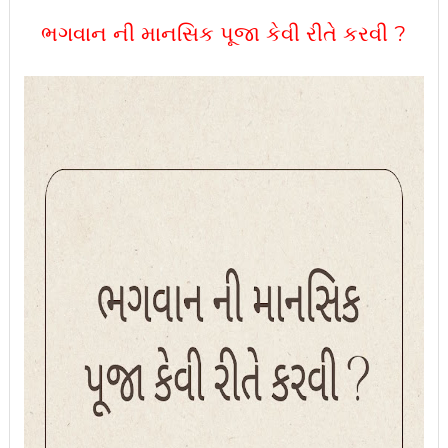
ભગવાન ની માનસિક પૂજા કેવી રીતે કરવી ?