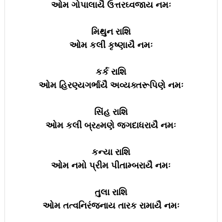
ઓમ ગોપાલાયૈ ઉત્તરઘ્વજાય નમઃ
મિથુન રાશિ
ઓમ કલીં કૃષ્ણાયૈ નમઃ
કર્ક રાશિ
ઓમ હિરણ્યગર્ભાયૈ અવ્યક્તરૂપિણે નમઃ
સિંહ રાશિ
ઓમ કલીં બ્રહ્મણે જગદાધરાયૈ નમઃ
કન્યા રાશિ
ઓમ નમો પ્રીમ પીતામ્બરાયૈ નમઃ
તુલા રાશિ
ઓમ તત્વનિરંજનાય તારક રામાયૈ નમઃ