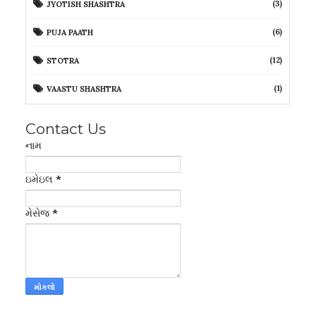
(3)
JYOTISH SHASHTRA
(6)
PUJA PAATH
(12)
STOTRA
(1)
VAASTU SHASHTRA
Contact Us
નામ
ઇમેઇલ
*
મેસેજ
*