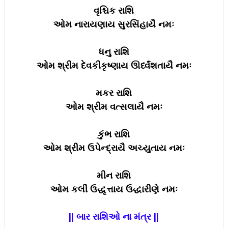
વૃશ્ચિક રાશિ
ઓમ નારાયણાય સુરસિંહાયૈ નમઃ
ધનુ રાશિ
ઓમ શ્રીમ દેવકીકૃષ્ણાય ઊર્ધ્વંશતાયૈ નમઃ
મકર રાશિ
ઓમ શ્રીમ વત્સલાયૈ નમઃ
કુંભ રાશિ
ઓમ શ્રીમ ઉપેન્દ્રાયૈ અચ્યુતાય નમઃ
મીન રાશિ
ઓમ કલીં ઉદ્ધૃત્તાય ઉદ્ધારીણે નમઃ
|| બાર રાશિઓ ના મંત્ર ||