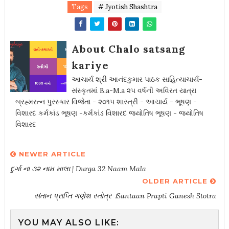
Tags
# Jyotish Shashtra
About Chalo satsang
kariye
આચાર્ય શ્રી આનંદકુમાર પાઠક સાહિત્યાચાર્ય-
સંસ્કૃતમાં B.a-M.a ૨૫ વર્ષની અવિરત યાત્રા
બ્રહ્મરત્ન પુરસ્કાર વિજેતા - ૨૦૧૫ શાસ્ત્રી - આચાર્ય - ભૂષણ -
વિશારદ કર્મકાંડ ભૂષણ -કર્મકાંડ વિશારદ જ્યોતિષ ભૂષણ - જ્યોતિષ
વિશારદ
NEWER ARTICLE
દુર્ગા ના ૩૨ નામ માલા | Durga 32 Naam Mala
OLDER ARTICLE
સંતાન પ્રાપ્તિ ગણેશ સ્તોત્ર ।Santaan Prapti Ganesh Stotra
YOU MAY ALSO LIKE: