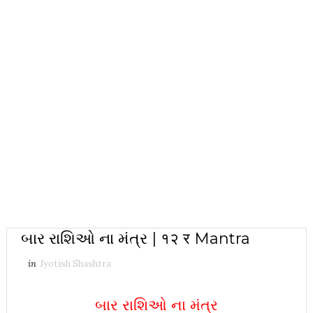
બાર રાશિઓ ના મંત્ર | १२ र Mantra
in
Jyotish Shashtra
બાર રાશિઓ ના મંત્ર