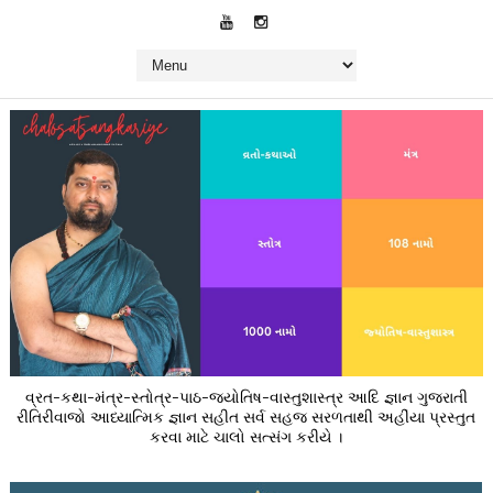
વ્રત-કથા-મંત્ર-સ્તોત્ર-પાઠ-જ્યોતિષ-વાસ્તુશાસ્ત્ર આદિ જ્ઞાન ગુજરાતી
રીતિરીવાજો આધ્યાત્મિક જ્ઞાન સહીત સર્વ સહજ સરળતાથી અહીંયા પ્રસ્તુત
કરવા માટે ચાલો સત્સંગ કરીયે ।