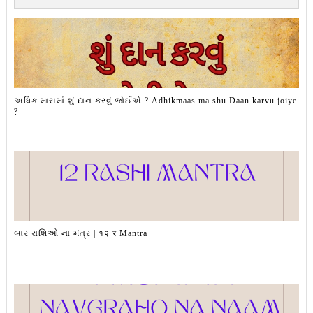
અધિક માસમાં શું દાન કરવું જોઈએ ? Adhikmaas ma shu Daan karvu joiye
?
બાર રાશિઓ ના મંત્ર | १२ र Mantra