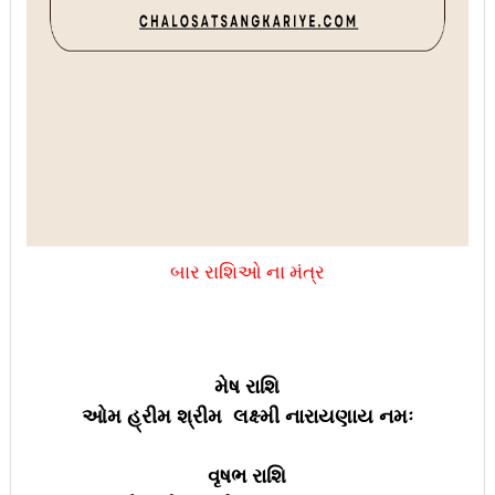
બાર રાશિઓ ના મંત્ર
મેષ રાશિ
ઓમ હ્રીમ શ્રીમ લક્ષ્મી નારાયણાય નમઃ
વૃષભ રાશિ